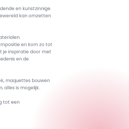
eldende en kunstzinnige
htewereld kan omzetten
terialen.
compositie en kom zo tot
t je inspiratie door met
iedenis en de
miek, maquettes bouwen
 alles is mogelijk.
g tot een