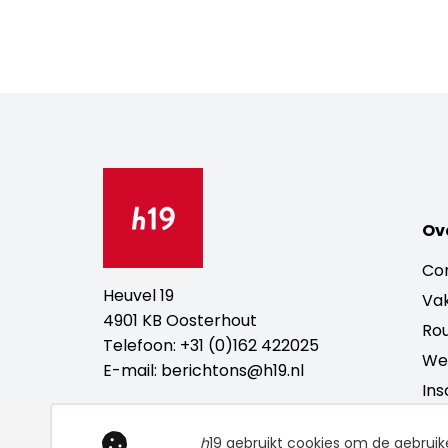
Ov
Con
Heuvel 19
Vak
4901 KB Oosterhout
Ro
Telefoon:
+31 (0)162 422025
Wer
E-mail:
berichtons@h19.nl
Ins
h
19 gebruikt cookies om de gebruik