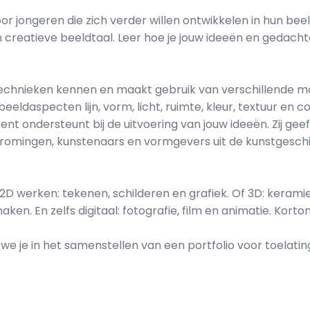
oor jongeren die zich verder willen ontwikkelen in hun be
en creatieve beeldtaal. Leer hoe je jouw ideeën en gedac
 technieken kennen en maakt gebruik van verschillende ma
eldaspecten lijn, vorm, licht, ruimte, kleur, textuur en 
nt ondersteunt bij de uitvoering van jouw ideeën. Zij geef
stromingen, kunstenaars en vormgevers uit de kunstgesch
e 2D werken: tekenen, schilderen en grafiek. Of 3D: kera
ken. En zelfs digitaal: fotografie, film en animatie. Kortom,
e je in het samenstellen van een portfolio voor toelatin