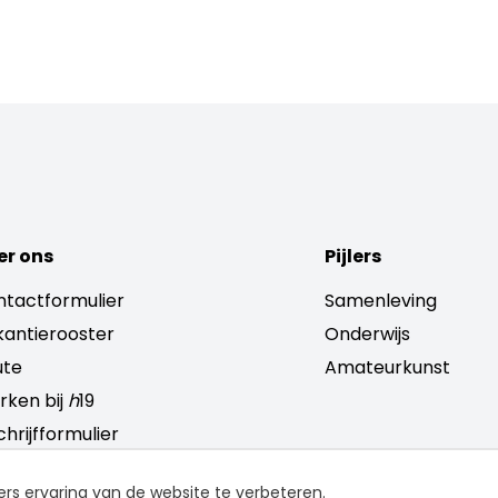
er ons
Pijlers
tactformulier
Samenleving
antierooster
Onderwijs
ute
Amateurkunst
ken bij
h
19
chrijfformulier
ers ervaring van de website te verbeteren.