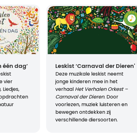
in één dag’
Leskist ‘Carnaval der Dieren'
skist
Deze muzikale leskist neemt
e vier
jonge kinderen mee in het
 Liedjes,
verhaal
Het Verhalen Orkest –
 opdrachten
Carnaval der Dieren
. Door
natuur
voorlezen, muziek luisteren en
bewegen ontdekken zij
verschillende diersoorten.