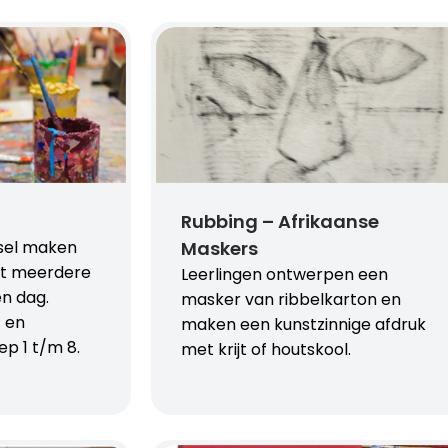
Rubbing – Afrikaanse
sel maken
Maskers
et meerdere
Leerlingen ontwerpen een
én dag.
masker van ribbelkarton en
f en
maken een kunstzinnige afdruk
ep 1 t/m 8.
met krijt of houtskool.