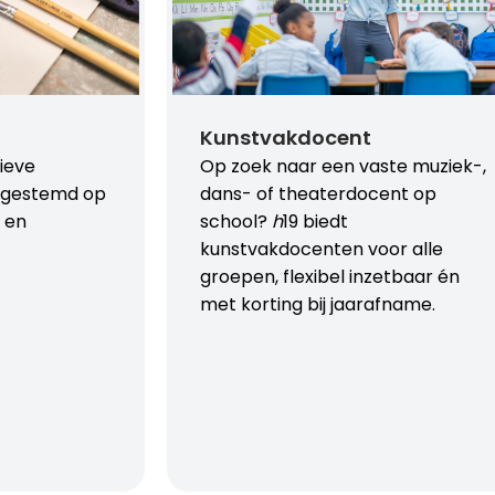
Kunstvakdocent
ieve
Op zoek naar een vaste muziek-,
afgestemd op
dans- of theaterdocent op
n en
school?
h
19 biedt
kunstvakdocenten voor alle
groepen, flexibel inzetbaar én
met korting bij jaarafname.