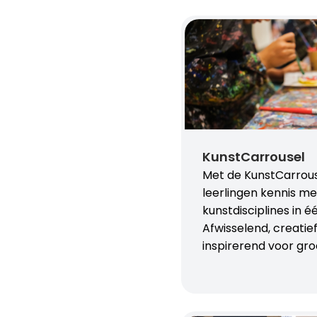
KunstCarrousel
Met de KunstCarrou
leerlingen kennis m
kunstdisciplines in é
Afwisselend, creatie
inspirerend voor gro