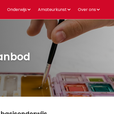
Onderwijs
Amateurkunst
Over ons
aanbod
r basisonderwijs