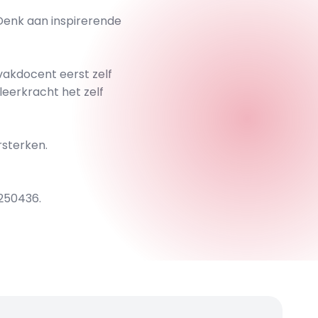
Denk aan inspirerende
tvakdocent eerst zelf
 leerkracht het zelf
rsterken.
250436.