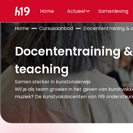
Home
Actueel
Samenleving
Home
Cursusaanbod
Docententraining & 
Docententraining &
teaching
Samen sterker in kunstonderwijs
Wil je als team groeien in het geven van kunstvakk
muziek? De kunstvakdocenten van
h
19 ondersteune