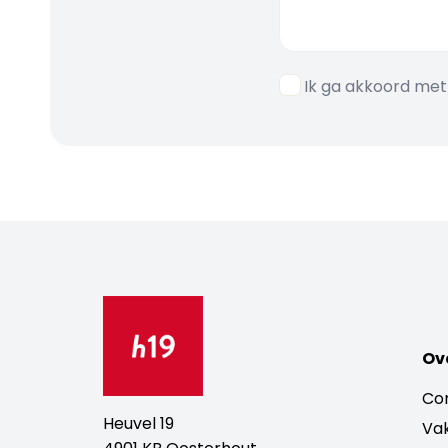
Ik ga akkoord me
Ov
Con
Heuvel 19
Vak