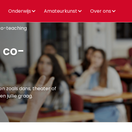
Onderwijs
Amateurkunst
Over ons
co-teaching
 co-
en zoals dans, theater of
n jullie graag.