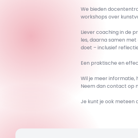
We bieden docententrai
workshops over kunstvakk
Liever coaching in de p
les, daarna samen met de
doet – inclusief reflect
Een praktische en effe
Wil je meer informatie, 
Neem dan contact op m
Je kunt je ook meteen a