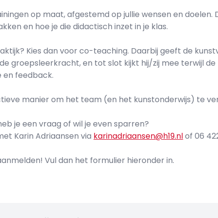
ningen op maat, afgestemd op jullie wensen en doelen. 
en en hoe je die didactisch inzet in je klas.
raktijk? Kies dan voor co-teaching. Daarbij geeft de kuns
 groepsleerkracht, en tot slot kijkt hij/zij mee terwijl de
ie en feedback.
ctieve manier om het team (en het kunstonderwijs) te ve
heb je een vraag of wil je even sparren?
et Karin Adriaansen via
karinadriaansen@h19.nl
of 06 42
anmelden! Vul dan het formulier hieronder in.