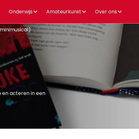
Onderwijs
Amateurkunst
Over ons
(minimusical)
l
 en acteren in een