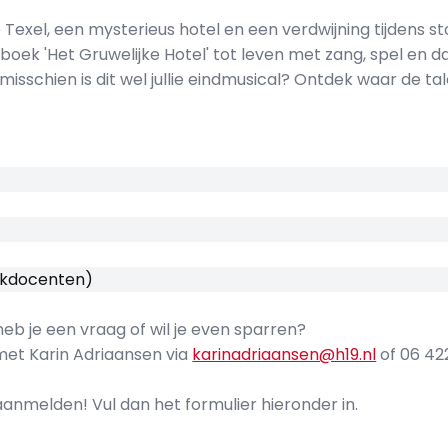
exel, een mysterieus hotel en een verdwijning tijdens 
boek 'Het Gruwelijke Hotel' tot leven met zang, spel en 
misschien is dit wel jullie eindmusical? Ontdek waar de ta
vakdocenten)
heb je een vraag of wil je even sparren?
et Karin Adriaansen via
karinadriaansen@h19.nl
of 06 42
anmelden! Vul dan het formulier hieronder in.