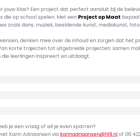
oor jouw klas? Een project dat perfect aansluit bij de bele
’s die op school spelen. Met een
Project op Maat
bepaal 
iplines zoals dans, muziek, beeldende kunst, mediakunst, fot
wensen, denken mee over de inhoud en zorgen dat het proj
 Van korte trajecten tot uitgebreide projecten: samen m
die leerlingen inspireert en uitdaagt.
heb je een vraag of wil je even sparren?
et Karin Adriaansen via
karinadriaansen@h19.nl
of 06 42