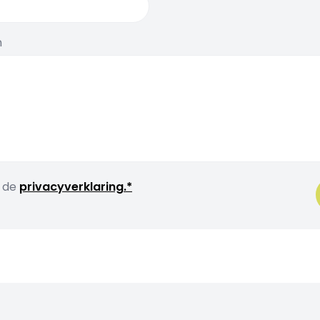
n
t de
privacyverklaring.*