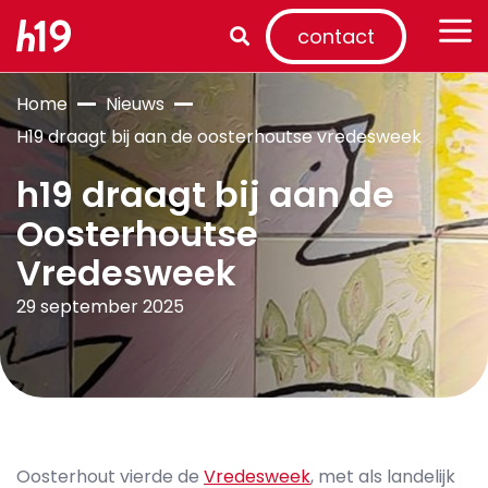
contact
Home
Nieuws
H19 draagt bij aan de oosterhoutse vredesweek
h19 draagt bij aan de
Oosterhoutse
Vredesweek
29 september 2025
Oosterhout vierde de
Vredesweek
, met als landelijk